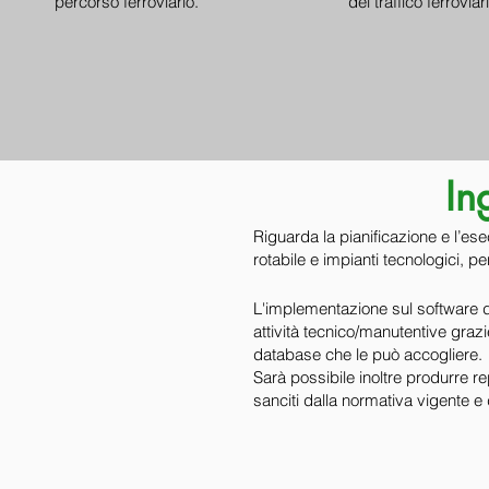
percorso ferroviario.
del traffico ferroviar
Ingegneri
​Riguarda la pianificazione e l’es
rotabile e impianti tecnologici, pe
L'implementazione sul software 
attività tecnico/manutentive grazie
database che le può accogliere.
Sarà possibile inoltre produrre re
sanciti dalla normativa vigente e 
PER MA