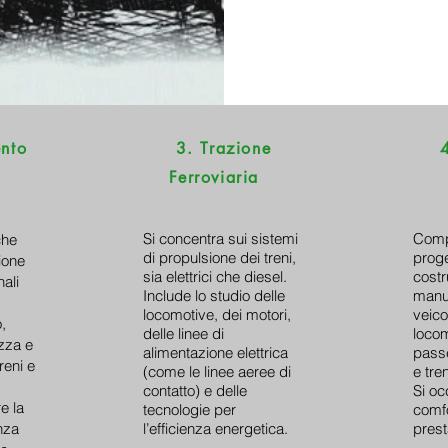
nto
3. Trazione
Ferroviaria
Si concentra sui sistemi
Comp
che
di propulsione dei treni,
proge
ione
sia elettrici che diesel.
costr
ali
Include lo studio delle
manu
locomotive, dei motori,
veicol
,
delle linee di
locom
ezza e
alimentazione elettrica
passe
reni e
(come le linee aeree di
e tren
contatto) e delle
Si oc
re la
tecnologie per
comfo
enza
l’efficienza energetica.
prest