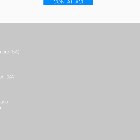
CONTATTACI
Home
riore (SA)
Business
Soluzion
eni (SA)
Mercati
Lavoro
lano
Team
a
Contatti
Blog