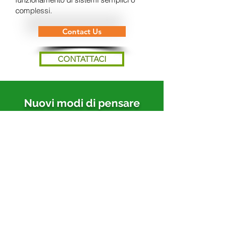
complessi.
Contact Us
CONTATTACI
Nuovi modi di pensare
all'infrastruttura
intelligente
Collaboriamo con nostri clienti e
partner per creare un ecosistema che
risponda in modo intuitivo alle
esigenze delle persone e aiuti i clienti
a raggiungere i loro obiettivi di
business nel modo più sostenibile.
Nella sezione
Finanza
è possibile