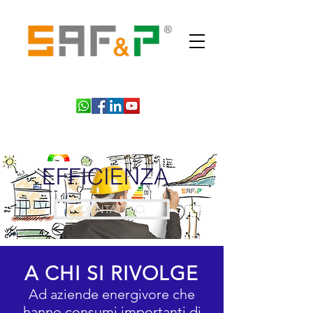
EFFICIENZA
CONTATTACI
A CHI SI RIVOLGE
Ad aziende energivore che
hanno consumi importanti di