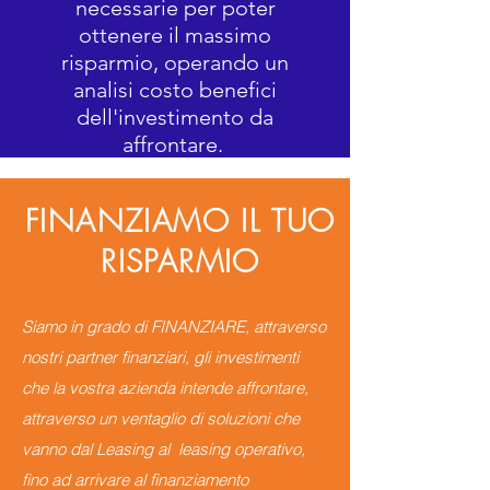
necessarie per poter
ottenere il massimo
risparmio, operando un
analisi costo benefici
dell'investimento da
affrontare.
FINANZIAMO IL TUO
RISPARMIO
Siamo in grado di FINANZIARE, attraverso
nostri partner finanziari, gli investimenti
che la vostra azienda intende affrontare,
attraverso un ventaglio di soluzioni che
vanno dal Leasing al leasing operativo,
fino ad arrivare al finanziamento