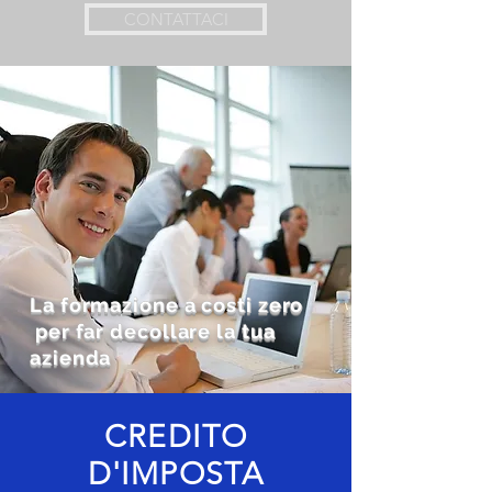
CONTATTACI
La formazione a costi zero
per far decollare la tua
azienda
CREDITO
D'IMPOSTA