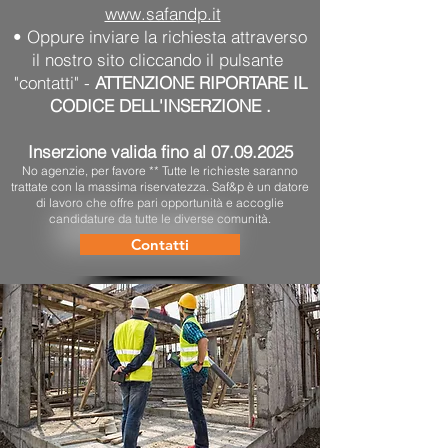
www.safandp.it
• Oppure inviare la richiesta attraverso
il nostro sito cliccando il pulsante
"contatti" -
ATTENZIONE RIPORTARE IL
CODICE DELL'INSERZIONE .
Inserzione valida fino al
07.09.2025
No agenzie, per favore ** Tutte le richieste saranno
trattate con la massima riservatezza. Saf&p è un datore
di lavoro che offre pari opportunità e accoglie
candidature da tutte le diverse comunità.
Contatti