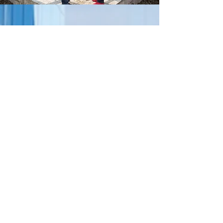
UNITÀ LOCALE
via Nazionale,
24 84015
Nocera Superiore
(SA)
Tel. (+39) 081.19670143
SEDE LEGALE
via De Filippis,
68 84013
Cava de’Tirreni
(SA)
Tel. (+39) 089.464621
ALTRE SEDI
via Mercadante Saverio, 4 - 20124 Milano
via Giacinto Carini 58/B - 00152 Roma
Copyright © 2021 SAF&P engineering
s.r.l All right reserved. Capitale
Sociale € 40.000 | REA SA368116 |
P.IVA
04447820657