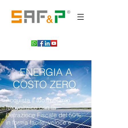
ENERGIA A
COSTO ZERO
Acquista il tuo impianto
fotovoltaico con la
Detrazione Fiscale del 50%
in forma facile, veloce e