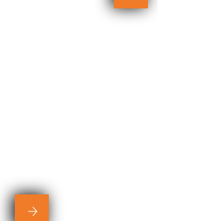
SOLAR - P
soluzione EASY
Impianto fotovoltaico da:
3Kp - pannelli da 350 W
Inverter ibrido da 6 Kw
batteria per 5 Kw
TUTTO A 11.700*
Euro
*con sconto in fattura