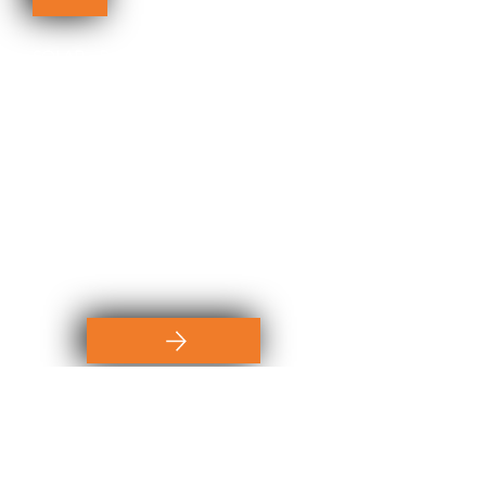
SOLAR - P
soluzione YOUR
Impianto fotovoltaico da:
10Kp - pannelli da 350 W
Inverter ibrido da 10 Kw
batteria per 10Kw
TUTTO A 17.000*
Euro
*con sconto in fattura
* Lo sconto in fattura può essere applicato
nei casi consentiti per legge.