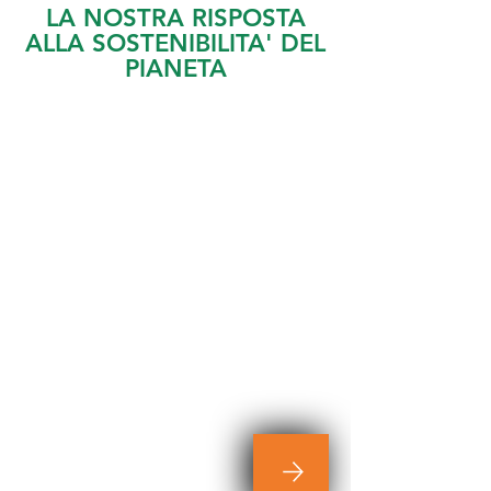
LA NOSTRA RISPOSTA
ALLA SOSTENIBILITA' DEL
PIANETA
SOLAR - P
soluzione EASY
Impianto fotovoltaico da:
3Kp - pannelli da 350 W
Inverter ibrido da 3Kw
batteria per 2Kw
TUTTO A 5500*
Euro
*con sconto in fattura